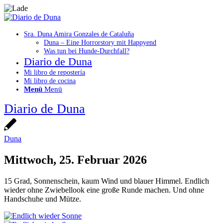
Sra. Duna Amira Gonzales de Cataluña
Duna – Eine Horrorstory mit Happyend
Was tun bei Hunde-Durchfall?
Diario de Duna
Mi libro de repostería
Mi libro de cocina
Menü
Menü
Diario de Duna
Duna
Mittwoch, 25. Februar 2026
15 Grad, Sonnenschein, kaum Wind und blauer Himmel. Endlich
wieder ohne Zwiebellook eine große Runde machen. Und ohne
Handschuhe und Mütze.