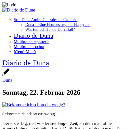
Sra. Duna Amira Gonzales de Cataluña
Duna – Eine Horrorstory mit Happyend
Was tun bei Hunde-Durchfall?
Diario de Duna
Mi libro de repostería
Mi libro de cocina
Menü
Menü
Diario de Duna
Duna
Sonntag, 22. Februar 2026
Bekomme ich schon ein wenig?
Der erste Tag, mal wieder seit langer Zeit, an dem man ohne
Handschuhe nach draußen kann. Dafür hat es fast den ganzen Tag